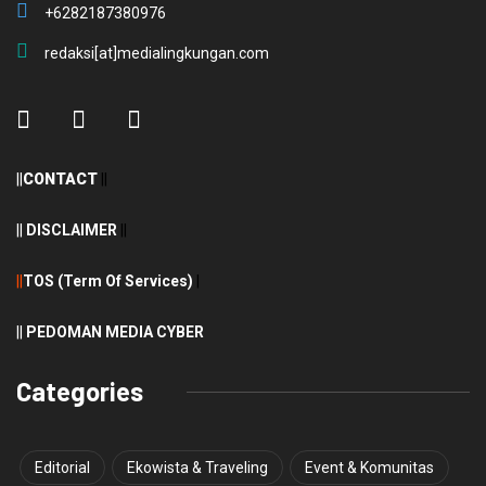
+6282187380976
redaksi[at]medialingkungan.com
||
CONTACT
||
||
DISCLAIMER
||
||
TOS (Term Of Services)
|
||
PEDOMAN MEDIA CYBER
Categories
Editorial
Ekowista & Traveling
Event & Komunitas