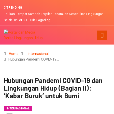
TRENDING
Edukasi Tempat Sampah Terpilah Tanamkan Kepedulian Lingkungan
Sejak Dini di SD 3 Bila Lagading
Home
Internasional
Hubungan Pandemi COVID-19…
Hubungan Pandemi COVID-19 dan
Lingkungan Hidup (Bagian II):
‘Kabar Buruk’ untuk Bumi
INTERNASIONAL