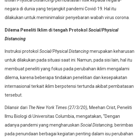
istilah
Physical Distancing/
pembatasan fisik kepada negara-
negara di dunia yang terjangkit pandemi Covid-19. Hal itu
dilakukan untuk meminimalisir penyebaran wabah virus corona.
Dilema Peneliti Iklim di tengah Protokol
Social
/
Physical
Distancing
Instruksi protokol
Social/Physical Distancing
merupakan keharusan
untuk dilakukan pada situasi saat ini. Namun, pada sisi lain, hal itu
membuat peneliti yang fokus pada perubahan iklim mengalami
dilema, karena beberapa tindakan penelitian dan kesepakatan
internasional terkait iklim berpotensi tertunda akibat pembatasan
tersebut.
Dilansir dari
The New York Times
(27/3/20),
Meehan Crist, Peneliti
Ilmu Biologi di Universitas Columbia, mengatakan, “Dengan
adanya pandemi yang mengharuskan
Social Distancing,
berimbas
pada penundaan berbagai kegiatan penting dalam isu perubahan