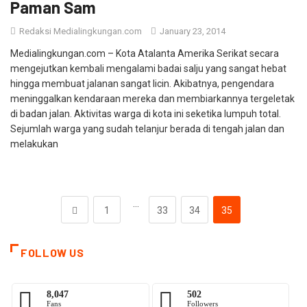
Paman Sam
Redaksi Medialingkungan.com
January 23, 2014
Medialingkungan.com – Kota Atalanta Amerika Serikat secara
mengejutkan kembali mengalami badai salju yang sangat hebat
hingga membuat jalanan sangat licin. Akibatnya, pengendara
meninggalkan kendaraan mereka dan membiarkannya tergeletak
di badan jalan. Aktivitas warga di kota ini seketika lumpuh total.
Sejumlah warga yang sudah telanjur berada di tengah jalan dan
melakukan
…
1
33
34
35
FOLLOW US
8,047
502
Fans
Followers