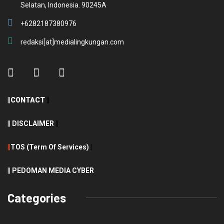
Selatan, Indonesia. 90245A
+6282187380976
redaksi[at]medialingkungan.com
||
CONTACT
||
||
DISCLAIMER
||
||
TOS (Term Of Services)
|
||
PEDOMAN MEDIA CYBER
Categories