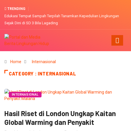
TRENDING
Edukasi Tempat Sampah Terpilah Tanamkan Kepedulian Lingkungan
Sejak Dini di SD 3 Bila Lagading
Home
Internasional
CATEGORY : INTERNASIONAL
INTERNASIONAL
Hasil Riset di London Ungkap Kaitan
Global Warming dan Penyakit