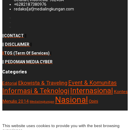
+6282187380976
redaksi[at]medialingkungan.com
||
CONTACT
||
||
DISCLAIMER
||
||
TOS (Term Of Services)
|
||
PEDOMAN MEDIA CYBER
Categories
Event & Komunitas
Ekowista & Traveling
Editorial
Internasional
Informasi & Teknologi
Kontes
Nasional
Menulis 2014
Opini
Medialingkungan
© 2019, IT Developer Medialingkungan [dot] com. All rights reserved.
This website uses cookies to provide you with the best browsing