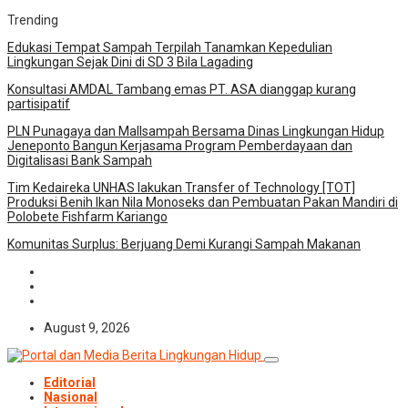
Trending
Edukasi Tempat Sampah Terpilah Tanamkan Kepedulian
Lingkungan Sejak Dini di SD 3 Bila Lagading
Konsultasi AMDAL Tambang emas PT. ASA dianggap kurang
partisipatif
PLN Punagaya dan Mallsampah Bersama Dinas Lingkungan Hidup
Jeneponto Bangun Kerjasama Program Pemberdayaan dan
Digitalisasi Bank Sampah
Tim Kedaireka UNHAS lakukan Transfer of Technology [TOT]
Produksi Benih Ikan Nila Monoseks dan Pembuatan Pakan Mandiri di
Polobete Fishfarm Kariango
Komunitas Surplus: Berjuang Demi Kurangi Sampah Makanan
August 9, 2026
Editorial
Nasional