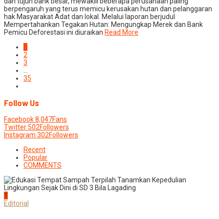
dan tujuh bank besar, mewakili beberapa perusahaan paling
berpengaruh yang terus memicu kerusakan hutan dan pelanggaran
hak Masyarakat Adat dan lokal. Melalui laporan berjudul
Mempertahankan Tegakan Hutan: Mengungkap Merek dan Bank
Pemicu Deforestasi ini diuraikan
Read More
1
2
3
…
35
Follow Us
Facebook
8,047
Fans
Twitter
502
Followers
Instagram
302
Followers
Recent
Popular
COMMENTS
1
Editorial