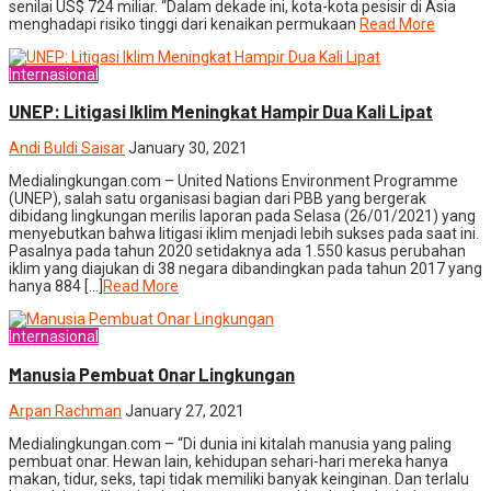
senilai US$ 724 miliar. “Dalam dekade ini, kota-kota pesisir di Asia
menghadapi risiko tinggi dari kenaikan permukaan
Read More
Internasional
UNEP: Litigasi Iklim Meningkat Hampir Dua Kali Lipat
Andi Buldi Saisar
January 30, 2021
Medialingkungan.com – United Nations Environment Programme
(UNEP), salah satu organisasi bagian dari PBB yang bergerak
dibidang lingkungan merilis laporan pada Selasa (26/01/2021) yang
menyebutkan bahwa litigasi iklim menjadi lebih sukses pada saat ini.
Pasalnya pada tahun 2020 setidaknya ada 1.550 kasus perubahan
iklim yang diajukan di 38 negara dibandingkan pada tahun 2017 yang
hanya 884 […]
Read More
Internasional
Manusia Pembuat Onar Lingkungan
Arpan Rachman
January 27, 2021
Medialingkungan.com – “Di dunia ini kitalah manusia yang paling
pembuat onar. Hewan lain, kehidupan sehari-hari mereka hanya
makan, tidur, seks, tapi tidak memiliki banyak keinginan. Dan terlalu