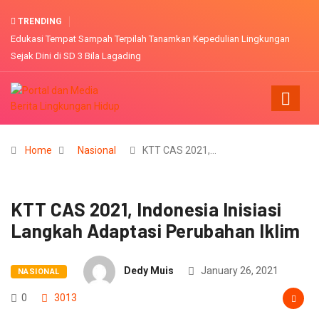
TRENDING
Edukasi Tempat Sampah Terpilah Tanamkan Kepedulian Lingkungan
Sejak Dini di SD 3 Bila Lagading
Home
Nasional
KTT CAS 2021,…
KTT CAS 2021, Indonesia Inisiasi
Langkah Adaptasi Perubahan Iklim
Dedy Muis
January 26, 2021
NASIONAL
0
3013