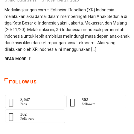
Andi Buldi Saisar
November 21, 2020
Medialingkungan.com – Extincion Rebellion (XR) Indonesia
melakukan aksi damai dalam memperingati Hari Anak Sedunia di
tiga Kota Besar di Indonesia yakni Jakarta, Makassar, dan Malang
(20/11/20). Melalui aksi ini, XR Indonesia mendesak pemerintah
Indonesia untuk lebih ambisius melindungi masa depan anak-anak
dari krisis iklim dan ketimpangan sosial-ekonomi. Aksi yang
dilakukan oleh XR Indonesia ini menggunakan […]
READ MORE
FOLLOW US
8,047
502
Fans
Followers
302
Followers