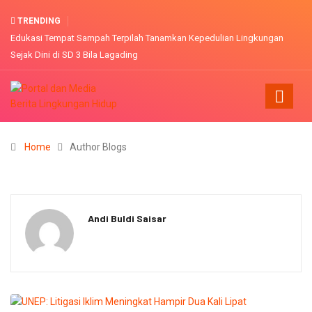
TRENDING
Edukasi Tempat Sampah Terpilah Tanamkan Kepedulian Lingkungan
Sejak Dini di SD 3 Bila Lagading
Home
Author Blogs
Andi Buldi Saisar