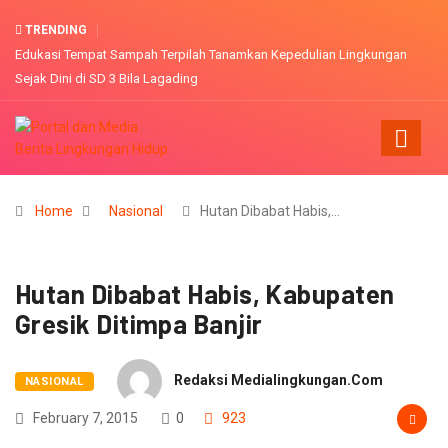
TRENDING
ungan
Konsultasi AMDAL Tambang emas PT. ASA dianggap kurang partisip
Home
Nasional
Hutan Dibabat Habis,…
Hutan Dibabat Habis, Kabupaten
Gresik Ditimpa Banjir
Redaksi Medialingkungan.com
NASIONAL
February 7, 2015
0
923