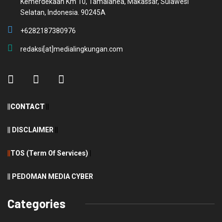
Selatan, Indonesia. 90245A
+6282187380976
redaksi[at]medialingkungan.com
||
CONTACT
||
||
DISCLAIMER
||
||
TOS (Term Of Services)
|
||
PEDOMAN MEDIA CYBER
Categories