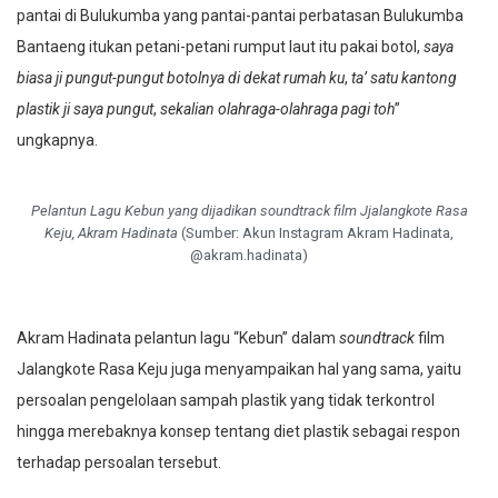
Bantaeng itukan petani-petani rumput laut itu pakai botol,
saya
biasa ji pungut-pungut botolnya di dekat rumah ku
,
ta’ satu kantong
plastik ji saya pungut
,
sekalian olahraga-olahraga pagi toh
”
ungkapnya.
Pelantun Lagu Kebun yang dijadikan soundtrack film Jjalangkote Rasa
Keju, Akram Hadinata
(Sumber: Akun Instagram Akram Hadinata,
@akram.hadinata)
Akram Hadinata pelantun lagu “Kebun” dalam
soundtrack
film
Jalangkote Rasa Keju juga menyampaikan hal yang sama, yaitu
persoalan pengelolaan sampah plastik yang tidak terkontrol
hingga merebaknya konsep tentang diet plastik sebagai respon
terhadap persoalan tersebut.
“Yang saya pahami sekarang, isu lingkungan kan sebenarnya