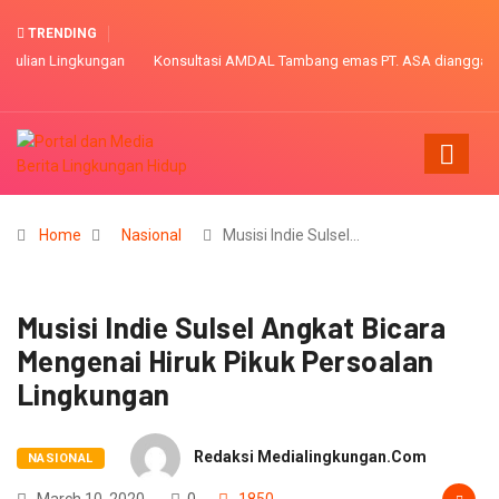
TRENDING
Konsultasi AMDAL Tambang emas PT. ASA dianggap kurang partisipatif
Home
Nasional
Musisi Indie Sulsel…
Musisi Indie Sulsel Angkat Bicara
Mengenai Hiruk Pikuk Persoalan
Lingkungan
Redaksi Medialingkungan.com
NASIONAL
March 10, 2020
0
1850