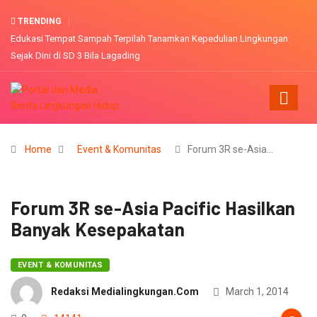
TRENDING
an
Konsultasi AMDAL Tambang emas PT. ASA dianggap kurang partisipati
Home
Event & Komunitas
Forum 3R se-Asia…
Forum 3R se-Asia Pacific Hasilkan
Banyak Kesepakatan
EVENT & KOMUNITAS
Redaksi Medialingkungan.com
March 1, 2014