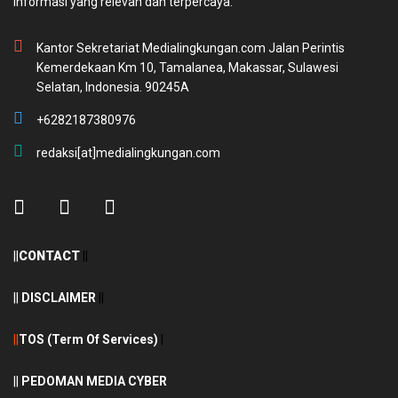
informasi yang relevan dan terpercaya.
Kantor Sekretariat Medialingkungan.com Jalan Perintis
Kemerdekaan Km 10, Tamalanea, Makassar, Sulawesi
Selatan, Indonesia. 90245A
+6282187380976
redaksi[at]medialingkungan.com
||
CONTACT
||
||
DISCLAIMER
||
||
TOS (Term Of Services)
|
||
PEDOMAN MEDIA CYBER