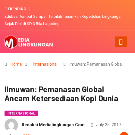
TRENDING
ungan
Konsultasi AMDAL Tambang emas PT. ASA dianggap kurang partisip
Home
Internasional
Ilmuwan: Pemanasan Global…
Ilmuwan: Pemanasan Global
Ancam Ketersediaan Kopi Dunia
INTERNASIONAL
Redaksi Medialingkungan.com
July 25, 2017