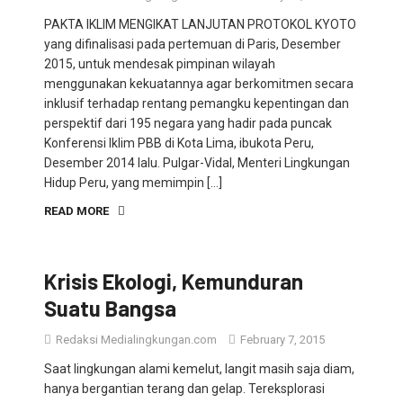
PAKTA IKLIM MENGIKAT LANJUTAN PROTOKOL KYOTO
yang difinalisasi pada pertemuan di Paris, Desember
2015, untuk mendesak pimpinan wilayah
menggunakan kekuatannya agar berkomitmen secara
inklusif terhadap rentang pemangku kepentingan dan
perspektif dari 195 negara yang hadir pada puncak
Konferensi Iklim PBB di Kota Lima, ibukota Peru,
Desember 2014 lalu. Pulgar-Vidal, Menteri Lingkungan
Hidup Peru, yang memimpin […]
READ MORE
Krisis Ekologi, Kemunduran
Suatu Bangsa
Redaksi Medialingkungan.com
February 7, 2015
Saat lingkungan alami kemelut, langit masih saja diam,
hanya bergantian terang dan gelap. Tereksplorasi
begitu mudah. Pedang keadilan nyaris tumpul. Hukum