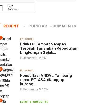
302
Followers
RECENT
POPULAR
COMMENTS
1
EDITORIAL
Edukasi Tempat Sampah
Terpilah Tanamkan Kepedulian
Lingkungan Sejak...
January 21, 2026
2
EDITORIAL
Konsultasi AMDAL Tambang
emas PT. ASA dianggap
kurang...
September 5, 2024
3
EVENT & KOMUNITAS
PLN Punagaya dan