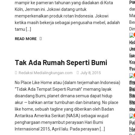
Köln, Jerman ini. Jokowi datang untuk
memperkenalkan produk rotan Indonesia. Jokowi
ketika masih bekerja sebagai pengusaha mebel, adalah
tamu […]
READ MORE
Tak Ada Rumah Seperti Bumi
Redaksi Medialingkungan.com
July 8, 2015
No Place Like Home atau (dalam terjemahan Indonesia)
“Tidak Ada Tempat Seperti Rumah” memang layak
disandang Bumi, planet dimana semua dapat hidup
akur — bahkan antar tumbuhan dan binatang. No place
like home, sebuah tagline yang diberikan oleh Badan
Antariksa Amerika Serikat (NASA) sebagai wujud
penghargaan menyambut perayaan Hari Bumi
Internasional 2015, April lalu. Pada perayaan […]
READ MORE