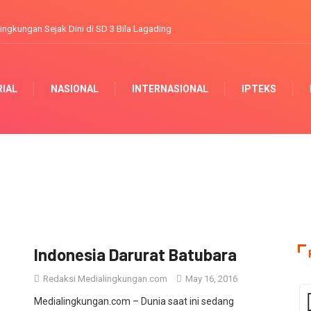
 dianggap kurang partisipatif
RIAL
NASIONAL
INTERNASIONAL
IPTEKS
Indonesia Darurat Batubara
Redaksi Medialingkungan.com
May 16, 2016
Medialingkungan.com – Dunia saat ini sedang
dihadapkan pada dilema besar mengenai pro-kontra