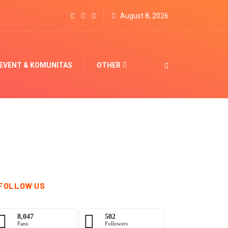
August 8, 2026
EVENT & KOMUNITAS
OTHER
FOLLOW US
8,047
502
Fans
Followers