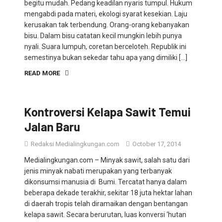
mengabdi pada materi, ekologi syarat kesekian. Laju
kerusakan tak terbendung. Orang-orang kebanyakan
bisu. Dalam bisu catatan kecil mungkin lebih punya
nyali. Suara lumpuh, coretan berceloteh. Republik ini
semestinya bukan sekedar tahu apa yang dimiliki […]
READ MORE
Kontroversi Kelapa Sawit Temui
Jalan Baru
Redaksi Medialingkungan.com
October 17, 2014
Medialingkungan.com – Minyak sawit, salah satu dari
jenis minyak nabati merupakan yang terbanyak
dikonsumsi manusia di Bumi. Tercatat hanya dalam
beberapa dekade terakhir, sekitar 18 juta hektar lahan
di daerah tropis telah diramaikan dengan bentangan
kelapa sawit. Secara berurutan, luas konversi ‘hutan
primer’ menjadi sawit menempatkan Indonesia