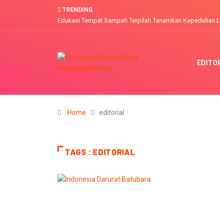
Konsultasi AMDAL Tambang emas PT. ASA
TRENDING
EDITO
Home
editorial
TAGS : EDITORIAL