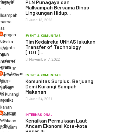
Mallsampah Bersama Dinas
Lingkungan Hidup...
June 13, 2023
4
EVENT & KOMUNITAS
Tim Kedaireka UNHAS lakukan
Transfer of Technology
[TOT]...
November 7, 2022
5
EVENT & KOMUNITAS
Komunitas Surplus: Berjuang
Demi Kurangi Sampah
Makanan
June 24, 2021
6
INTERNASIONAL
Kenaikan Permukaan Laut
Ancam Ekonomi Kota-kota
Besar di...
June 24, 2021